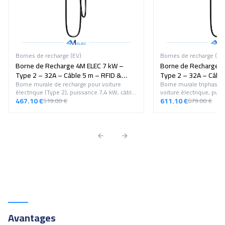
Bornes de recharge (EV)
Bornes de recharge (EV
Borne de Recharge 4M ELEC 7 kW –
Borne de Recharge 4
Type 2 – 32A – Câble 5 m – RFID &
Type 2 – 32A – Câble
Écran LCD
Borne murale de recharge pour voiture
Écran LCD – Triphasé
Borne murale triphasée
électrique (Type 2), puissance 7,4 kW, câble
voiture électrique, pui
5 m, réglage du courant 8 à 32A, contrôle
467.10 €
Type 2 de 5 m, réglage 
611.10 €
519.00 €
679.00 €
RFID, protections complètes et écran LCD.
contrôle RFID, protecti
écran LCD.
Avantages