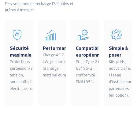
Des solutions de recharge EV fiables et
prêtes à installer
Sécurité
Performance
Compatibilité
Simple à
maximale
européenne
poser
Charge AC 7–22
Protections
kW, gestion de
Prise Type 2 (IEC
Kits prêts,
surtension/sous-
la charge,
62196-2),
notice claire,
tension,
matériel durable.
conformité
réseau
surchauffe, fuite
EN61851.
d’installateurs
électrique, foudre.
partenaires
(en option).