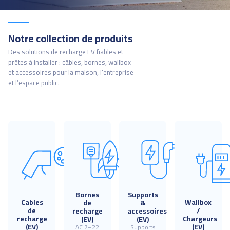
Notre collection de produits
Des solutions de recharge EV fiables et
prêtes à installer : câbles, bornes, wallbox
et accessoires pour la maison, l’entreprise
et l’espace public.
Bornes
Supports
Cables
Wallbox
de
&
de
/
recharge
accessoires
recharge
Chargeurs
(EV)
(EV)
(EV)
(EV)
AC 7–22
Supports