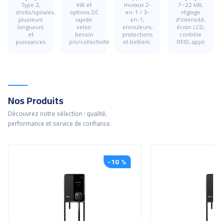
Type 2,
kW et
muraux 2-
7–22 kW,
droits/spirales,
options DC
en-1 / 3-
réglage
plusieurs
rapide
en-1,
d’intensité,
longueurs
selon
enrouleurs,
écran LCD,
et
besoin
protections
contrôle
puissances.
pro/collectivité
et boîtiers.
RFID, appli
Nos Produits
Découvrez notre sélection : qualité,
performance et service de confiance.
-10 %