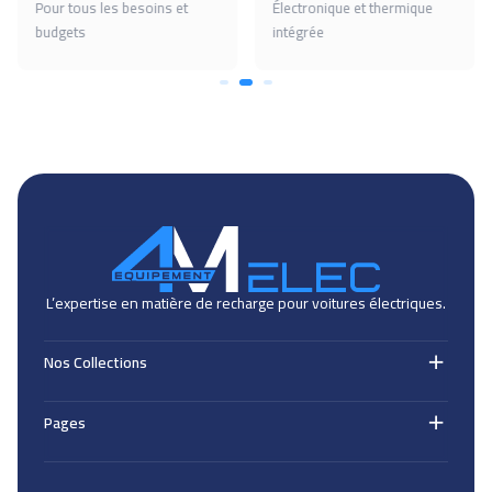
Pour tous les besoins et
Électronique et thermique
budgets
intégrée
L’expertise en matière de recharge pour voitures électriques.
Nos Collections
Cables de recharge (EV)
Pages
Bornes de recharge (EV)
Supports & accessoires (EV)
Nos Produits
Wallbox / Chargeurs (EV)