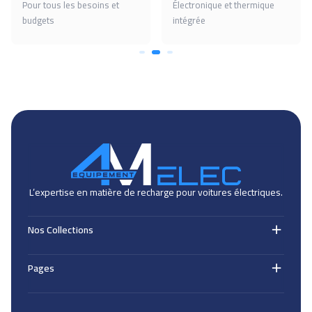
Pour tous les besoins et
Électronique et thermique
budgets
intégrée
L’expertise en matière de recharge pour voitures électriques.
Nos Collections
Cables de recharge (EV)
Pages
Bornes de recharge (EV)
Supports & accessoires (EV)
Nos Produits
Wallbox / Chargeurs (EV)