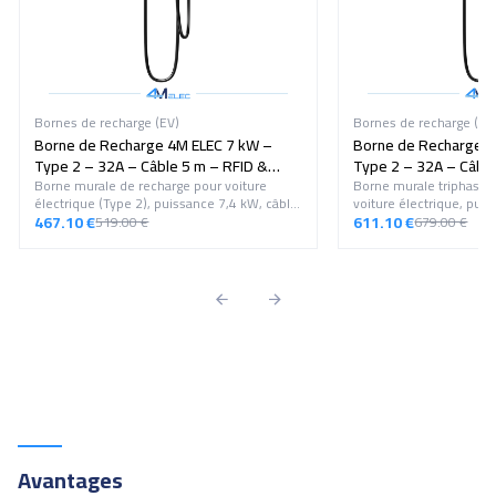
Bornes de recharge (EV)
Bornes de recharge (EV
Borne de Recharge 4M ELEC 7 kW –
Borne de Recharge 4
Type 2 – 32A – Câble 5 m – RFID &
Type 2 – 32A – Câble
Écran LCD
Borne murale de recharge pour voiture
Écran LCD – Triphasé
Borne murale triphasée
électrique (Type 2), puissance 7,4 kW, câble
voiture électrique, pui
5 m, réglage du courant 8 à 32A, contrôle
467.10 €
Type 2 de 5 m, réglage 
611.10 €
519.00 €
679.00 €
RFID, protections complètes et écran LCD.
contrôle RFID, protecti
écran LCD.
Avantages