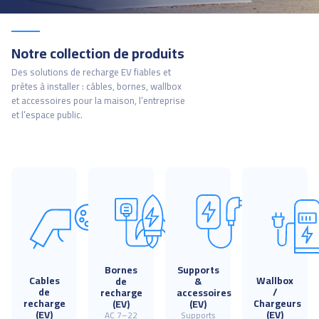
Notre collection de produits
Des solutions de recharge EV fiables et
prêtes à installer : câbles, bornes, wallbox
et accessoires pour la maison, l’entreprise
et l’espace public.
Bornes
Supports
Cables
Wallbox
de
&
de
/
recharge
accessoires
recharge
Chargeurs
(EV)
(EV)
(EV)
(EV)
AC 7–22
Supports