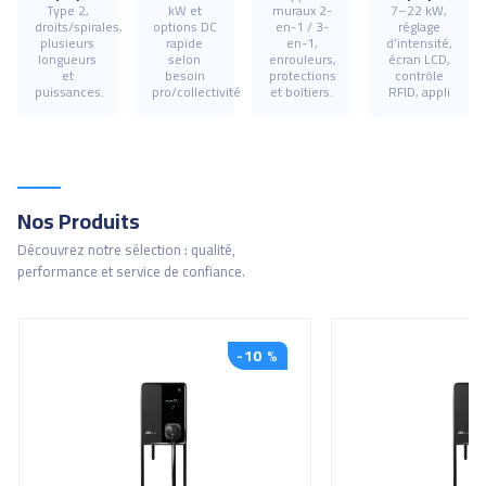
Type 2,
kW et
muraux 2-
7–22 kW,
droits/spirales,
options DC
en-1 / 3-
réglage
plusieurs
rapide
en-1,
d’intensité,
longueurs
selon
enrouleurs,
écran LCD,
et
besoin
protections
contrôle
puissances.
pro/collectivité
et boîtiers.
RFID, appli
Nos Produits
Découvrez notre sélection : qualité,
performance et service de confiance.
-10 %