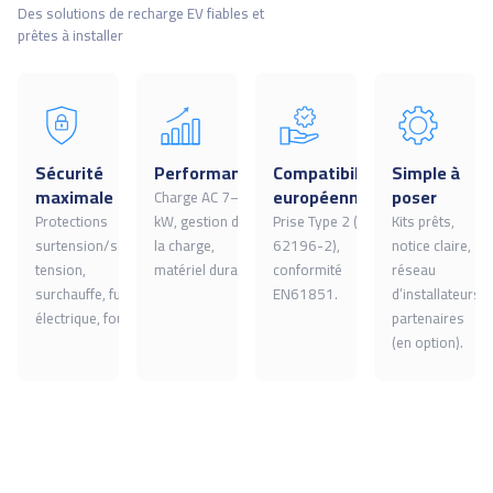
Des solutions de recharge EV fiables et
prêtes à installer
Sécurité
Performance
Compatibilité
Simple à
maximale
européenne
poser
Charge AC 7–22
Protections
kW, gestion de
Prise Type 2 (IEC
Kits prêts,
surtension/sous-
la charge,
62196-2),
notice claire,
tension,
matériel durable.
conformité
réseau
surchauffe, fuite
EN61851.
d’installateurs
électrique, foudre.
partenaires
(en option).