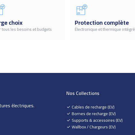
rge choix
Protection complète
 tous les besoins et budgets
Électronique et thermique intégr
Nos Collections
tures électriques.
Cables de recharge (EV)
Bornes de recharge (EV)
Supports & accessoires (EV)
Wallbox / Chargeurs (EV)