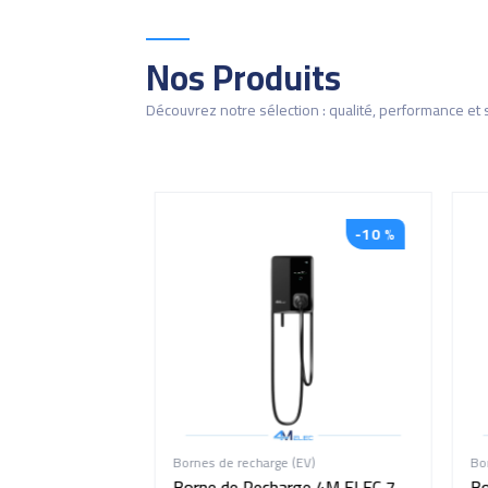
Nos Produits
Découvrez notre sélection : qualité, performance et 
-10 %
-10 %
V)
Bornes de recharge (EV)
Born
 Voiture
Borne de Recharge 4M ELEC 7
Bor