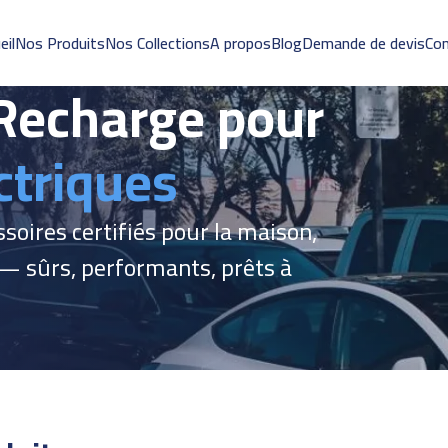
eil
Nos Produits
Nos Collections
A propos
Blog
Demande de devis
Co
 Recharge pour
ctriques
ssoires certifiés pour la maison,
s — sûrs, performants, prêts à