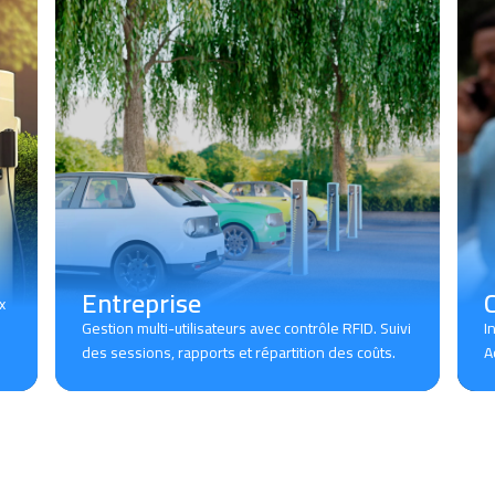
Entreprise
C
x
Gestion multi-utilisateurs avec contrôle RFID. Suivi
I
des sessions, rapports et répartition des coûts.
A