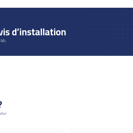
s d’installation
24h.
?
ller