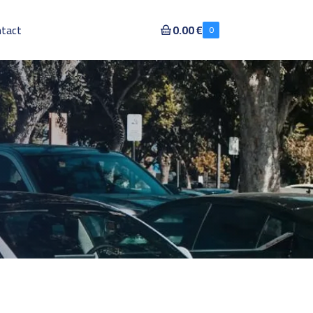
ntact
0.00 €
0