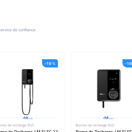
service de confiance.
-10 %
-10 
es de recharge (EV)
Bornes de recharge (EV)
ne de Recharge 4M ELEC 22
Borne de Recharge 4M ELEC 