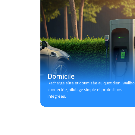
Domicile
Recharge sûre et optimisée au quotidien. Wallbo
connectée, pilotage simple et protections
intégrées.