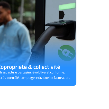
opropriété & collectivité
nfrastructure partagée, évolutive et conforme.
ccès contrôlé, comptage individuel et facturation.